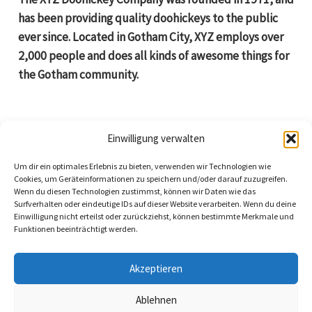
has been providing quality doohickeys to the public
ever since. Located in Gotham City, XYZ employs over
2,000 people and does all kinds of awesome things for
the Gotham community.
Einwilligung verwalten
As a new WordPress user, you should go to
your
Um dir ein optimales Erlebnis zu bieten, verwenden wir Technologien wie
Cookies, um Geräteinformationen zu speichern und/oder darauf zuzugreifen.
dashboard
to delete this page and create new pages for
Wenn du diesen Technologien zustimmst, können wir Daten wie das
your content. Have fun!
Surfverhalten oder eindeutige IDs auf dieser Website verarbeiten. Wenn du deine
Einwilligung nicht erteilst oder zurückziehst, können bestimmte Merkmale und
Funktionen beeinträchtigt werden.
Akzeptieren
Ablehnen